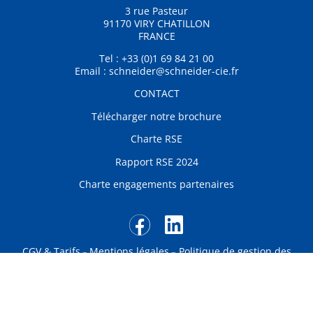
3 rue Pasteur
91170 VIRY CHATILLON
FRANCE
Tel : +33 (0)1 69 84 21 00
Email : schneider@schneider-cie.fr
CONTACT
Télécharger notre brochure
Charte RSE
Rapport RSE 2024
Charte engagements partenaires
CGV & Tarifs
Mentions légales
Politique de gestion des
–
–
données personnelles
Politique de cookies
Plan de site
–
–
Site internet créé par Netsulting, Agence digitale (Seine-et-
Marne)