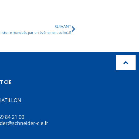
SUIVANT
’histoire marqués par un évènement collectif
T CIE
HATILLON
 69 84 21 00
ider@schneider-cie.fr