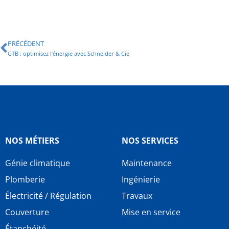
PRÉCÉDENT
GTB : optimisez l’énergie avec Schneider & Cie
NOS MÉTIERS
NOS SERVICES
Génie climatique
Maintenance
Plomberie
Ingénierie
Électricité / Régulation
Travaux
Couverture
Mise en service
Étanchéité